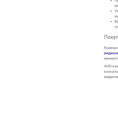
П
м
У
н
В
с
Покуп
Компани
видеон
миниатю
AHD-кам
консуль
видеон