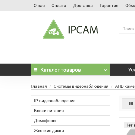
О нас
Оплата
Доставка
Гарантия
Обме
Каталог
товаров
Ус
Главная
Системы видеонаблюдения
AHD кам
IP-видеонаблюдение
Блоки питания
Домофоны
Нет 
Жесткие диски