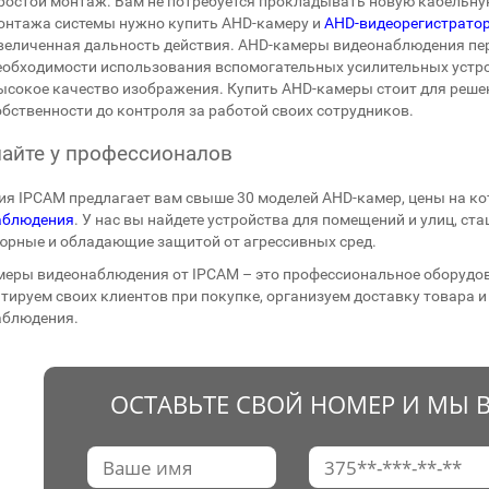
ростой монтаж. Вам не потребуется прокладывать новую кабельну
онтажа системы нужно купить AHD-камеру и
AHD-видеорегистрато
величенная дальность действия. AHD-камеры видеонаблюдения пере
еобходимости использования вспомогательных усилительных устро
ысокое качество изображения. Купить AHD-камеры стоит для реше
обственности до контроля за работой своих сотрудников.
айте у профессионалов
я IPCAM предлагает вам свыше 30 моделей AHD-камер, цены на к
аблюдения
. У нас вы найдете устройства для помещений и улиц, с
рные и обладающие защитой от агрессивных сред.
еры видеонаблюдения от IPCAM – это профессиональное оборудов
тируем своих клиентов при покупке, организуем доставку товара 
аблюдения.
ОСТАВЬТЕ СВОЙ НОМЕР И МЫ 