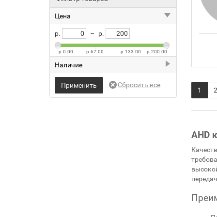
Цена
р.
–
р.
р.0.00
р.67.00
р.133.00
р.200.00
Наличие
В наличии
1
Предзаказ
Нет в наличии
Ожидание 2-3 дня
AHD 
Качеств
требова
высокой
передач
Преи