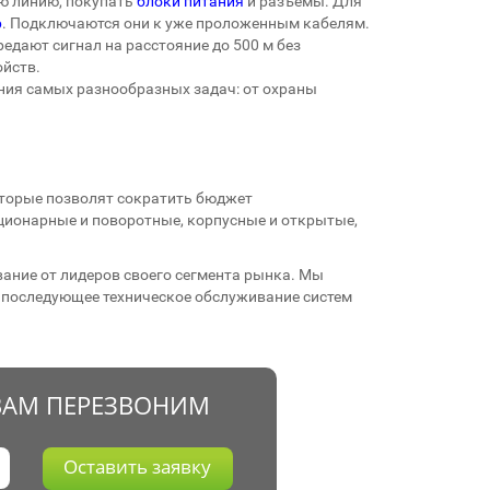
ю линию, покупать
блоки питания
и разъемы. Для
р
. Подключаются они к уже проложенным кабелям.
дают сигнал на расстояние до 500 м без
йств.
ния самых разнообразных задач: от охраны
оторые позволят сократить бюджет
тационарные и поворотные, корпусные и открытые,
ание от лидеров своего сегмента рынка. Мы
и последующее техническое обслуживание систем
ВАМ ПЕРЕЗВОНИМ
Оставить заявку